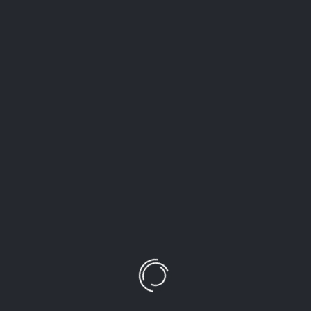
24 APRIL, 2017
BY
SHAOLIN
ĐỜI-THƯỜNG
0
Nhiếp ảnh gia nhí
READ ON
SHARE
17
23 APRIL, 2017
BY
SHAOLIN
ĐỘNG-VẬT
0
Người bạn nhỏ
READ ON
SHARE
15