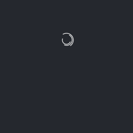
CATEGORIES
NHIẾP ẢNH
THƠ
TRUYỆN NGẮN
RECENT POSTS
20 QUY TẮC PHẢI NHỚ ĐỂ BỨC ẢNH BẠN CHỤP TRỞ
NÊN ĐẸP HƠN
ĐỪNG SỢ TỔN THƯƠNG MÀ ĐÓNG CỬA TRÁI TIM
CƠN MƯA
DÙ KẾT HÔN HAY CHƯA, BẠN CŨNG NÊN ĐỌC BÀI NÀY
HIỂU ĐỜI