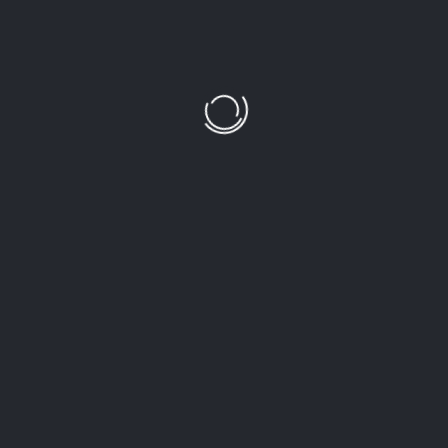
Đừng sợ tổn thương mà
đóng cửa trái tim
Sarah Black
NEXT POST